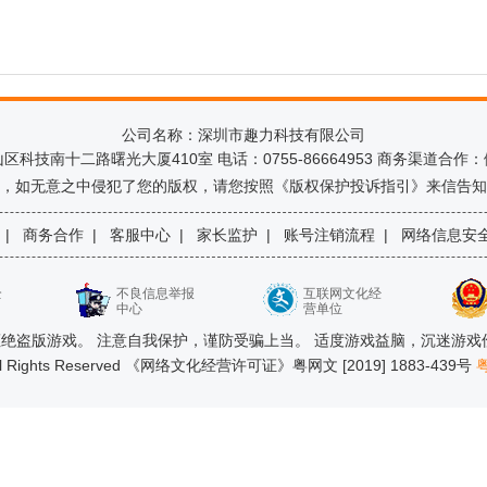
公司名称：深圳市趣力科技有限公司
技南十二路曙光大厦410室 电话：0755-86664953 商务渠道合作：伍先
，如无意之中侵犯了您的版权，请您按照《版权保护投诉指引》来信告知
|
商务合作
|
客服中心
|
家长监护
|
账号注销流程
|
网络信息安
全
不良信息举报
互联网文化经
中心
营单位
绝盗版游戏。 注意自我保护，谨防受骗上当。 适度游戏益脑，沉迷游戏
ll Rights Reserved 《网络文化经营许可证》粤网文 [2019] 1883-439号
粤