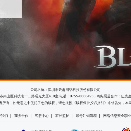
公司名称：深圳市云趣网络科技股份有限公司
山区科技南十二路曙光大厦410室 电话：0755-86664953 商务渠道合作：伍先生 Q
者所有，如无意之中侵犯了您的版权，请您按照《版权保护投诉指引》来信告知，本
于我们
|
商务合作
|
客服中心
|
家长监护
|
账号注销流程
|
网络信息安全职