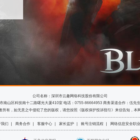
公司名称：深圳市云趣网络科技股份有限公司
山区科技南十二路曙光大厦410室 电话：0755-86664953 商务渠道合作：伍先生 Q
者所有，如无意之中侵犯了您的版权，请您按照《版权保护投诉指引》来信告知，本
于我们
|
商务合作
|
客服中心
|
家长监护
|
账号注销流程
|
网络信息安全职