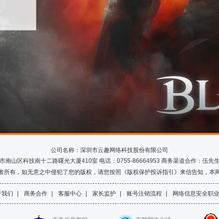
公司名称：深圳市云趣网络科技股份有限公司
山区科技南十二路曙光大厦410室 电话：0755-86664953 商务渠道合作：伍先生 Q
者所有，如无意之中侵犯了您的版权，请您按照《版权保护投诉指引》来信告知，本
于我们
|
商务合作
|
客服中心
|
家长监护
|
账号注销流程
|
网络信息安全职