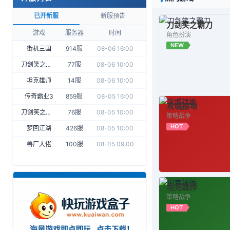
已开新服
新服预告
刀剑笑之霸刀
游戏
服务器
时间
角色扮演
NEW
街机三国
914服
08-06 16:00
刀剑笑之霸刀
77服
08-06 10:00
坦克雄师
14服
08-06 10:00
传奇霸业3
859服
08-05 16:00
攻城掠地
刀剑笑之霸刀
76服
08-05 10:00
策略战争
HOT
梦回江湖
426服
08-05 10:00
兽厂大佬
100服
08-05 09:00
坦克雄师
策略战争
HOT