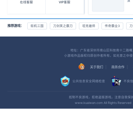
演
在线客服
VIP客服
推荐游戏：
街机三国
刀剑笑之霸刀
坦克雄师
传奇霸业3
刀
地址：广东省深圳市南山区科技南十二路曙光大厦4
小游戏作品版权归原创作者所有，如无意之中侵
关于我们
商务合作
公共信息安全网络检查
不良
抵制不良游戏，拒绝盗版游戏。注意自我保
www.kuaiwan.com All Rights R