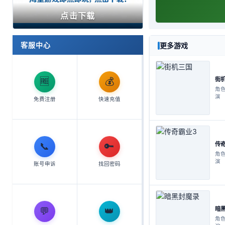
点击下载
客服中心
更多游戏
🆓
💰
角
演
免费注册
快速充值
📞
🔑
角
演
账号申诉
找回密码
💬
👑
角