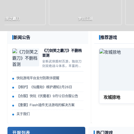
刀剑笑之霸刀
梦回江湖
礼包
官网
进入游戏
礼包
官网
🎁
🏠
▶
🎁
🏠
新闻公告
推荐游戏
《刀剑笑之霸刀》不删档
首测
全新武侠题材页游，独创刀
剑双绝战斗体系，丰富的帮
派玩法等你来体验！
快玩游戏平台支付防欺诈提醒
【维护】《仙魔劫》维护通知2月26日
【合服】快玩《伏魔者》9月12日合服公告
攻城掠地
【重要】Flash插件无法游戏的解决方案
关于我们
开服列表
热门游戏