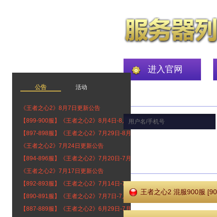
进入官网
公告
活动
用户登录 /
USER LOGIN
《王者之心2》8月7日更新公告
【899-900服】《王者之心2》8月4日-8月7日新服计划
【897-898服】《王者之心2》7月29日-8月1日新服计划
《王者之心2》7月24日更新公告
【894-896服】《王者之心2》7月20日-7月26日新服计划
推荐服务器 /
RECOMMENDE
《王者之心2》7月17日更新公告
【892-893服】《王者之心2》7月14日-7月17日新服计划
王者之心2 混服900服 [90
【890-891服】《王者之心2》7月7日-7月12日新服计划
【887-889服】《王者之心2》6月29日-7月5日新服计划
服]