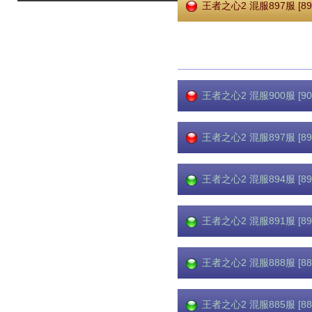
王者之心2 混服897服 [89
《王者之心2》6月26日更新公告
服]
全部服务器 /
ALL SERVERS
王者之心2 混服900服 [90
服]
王者之心2 混服897服 [89
服]
王者之心2 混服894服 [89
服]
王者之心2 混服891服 [89
服]
王者之心2 混服888服 [88
服]
王者之心2 混服885服 [88