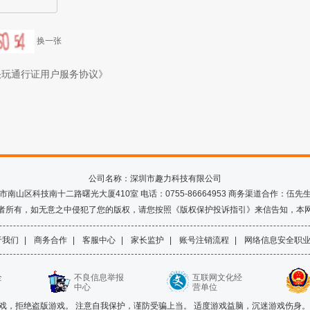
换一张
快玩通行证用户服务协议》
公司名称：深圳市趣力科技有限公司
山区科技南十二路曙光大厦410室 电话：0755-86664953 商务渠道合作：伍先生 Q
者所有，如无意之中侵犯了您的版权，请您按照《版权保护投诉指引》来信告知，本
于我们
|
商务合作
|
客服中心
|
家长监护
|
账号注销流程
|
网络信息安全职
全
不良信息举报
互联网文化经
中心
营单位
戏，拒绝盗版游戏。 注意自我保护，谨防受骗上当。 适度游戏益脑，沉迷游戏伤身。